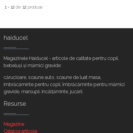
1 - 12
din
12
produse
haiducel
Magazinele Haiducel - articole de calitate pentru copii,
bebeluși și mămici gravide:
cărucioare, scaune auto, scaune de luat masa,
îmbrăcăminte pentru copii, îmbrăcăminte pentru mămici
gravide, marsupii, încălțăminte, jucării.
Resurse
Magazine
Catalog articole