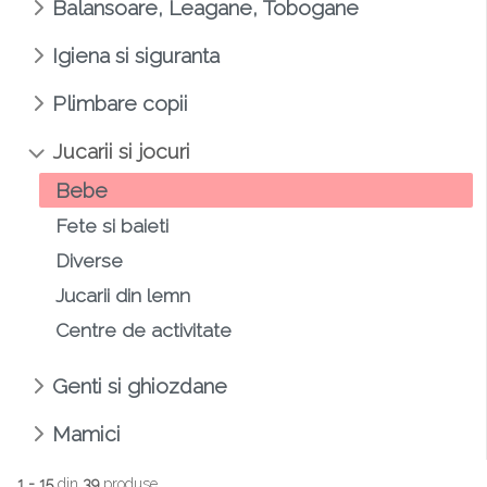
Balansoare, Leagane, Tobogane
Igiena si siguranta
Plimbare copii
Jucarii si jocuri
Bebe
Fete si baieti
Diverse
Jucarii din lemn
Centre de activitate
Genti si ghiozdane
Mamici
1 - 15
din
39
produse