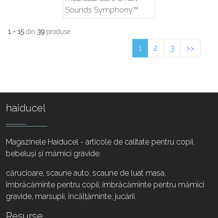
Sounds Symphony™
1 - 15
din
39
produse
1
2
3
<<
>>
haiducel
Magazinele Haiducel - articole de calitate pentru copii,
bebeluși și mămici gravide:
cărucioare, scaune auto, scaune de luat masa,
îmbrăcăminte pentru copii, îmbrăcăminte pentru mămici
gravide, marsupii, încălțăminte, jucării.
Resurse