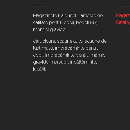
Magazinele Haiducel - articole de
Magaz
calitate pentru copii, bebeluși și
Catalo
mămici gravide:
cărucioare, scaune auto, scaune de
luat masa, îmbrăcăminte pentru
copii, îmbrăcăminte pentru mămici
gravide, marsupii, încălțăminte,
jucării.