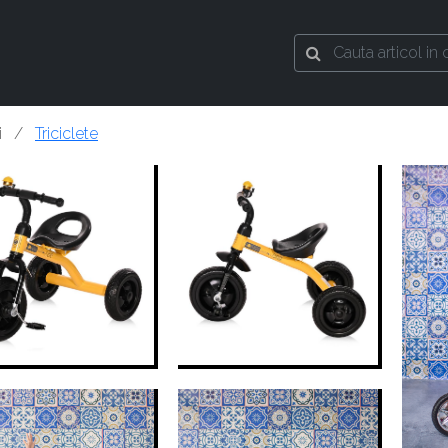
pii /
Triciclete