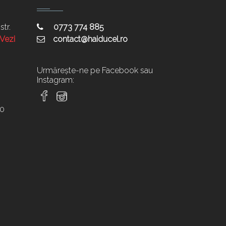
str.
0773 774 885
[Vezi
contact@haiducel.ro
Urmărește-ne pe Facebook sau
Instagram:
20