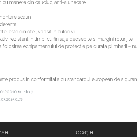
t cu manere din cauciuc, anti-alunecare
e montare scaun
aderenta
etei este din otel, vopsit in culori vii
tativ, rezistent in timp, cu finisaje deosebite si margini rotunjite
folosirea echipamentului de protectie pe durata plimbarii – nu 
este produs în conformitate cu standardul european de siguranță
0120010
(in stoc)
8.03.2025 01:34.
rse
Locație