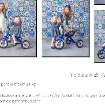
Tricicleta A 28, 
pana la maxim 25 kg!
lentioase din material EVA ( Etilen Vinil Acetat ), renumit pentru 
omic din material plastic