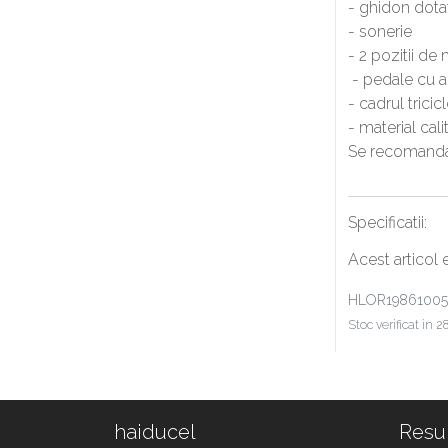
- ghidon dota
- sonerie
- 2 pozitii d
- pedale cu 
- cadrul tricicl
- material cali
Se recomanda 
Specificatii:
Acest articol 
HLOR19861005
Stoc verificat in 2
haiducel
Resu