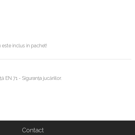
este inclus in pachet!
 EN 71 - Siguranța jucăriilor.
Contact